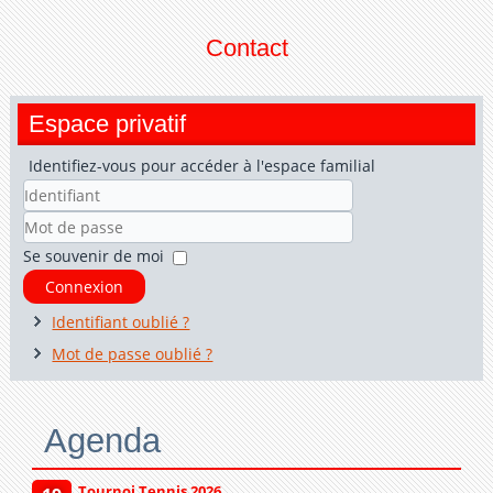
Contact
Espace privatif
Identifiez-vous pour accéder à l'espace familial
Identifiant
Mot
Se souvenir de moi
de
Connexion
passe
Identifiant oublié ?
Mot de passe oublié ?
Agenda
Tournoi Tennis 2026