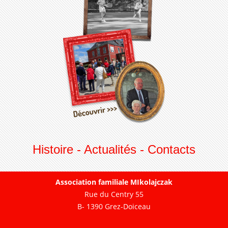
Histoire
-
Actualités
-
Contacts
Association familiale MIkolajczak
Rue du Centry 55
B- 1390 Grez-Doiceau